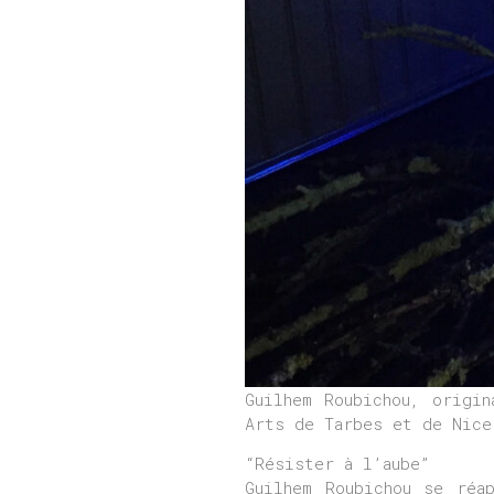
Guilhem Roubichou, origi
Arts de Tarbes et de Nice
“Résister à l’aube”
Guilhem Roubichou se réa