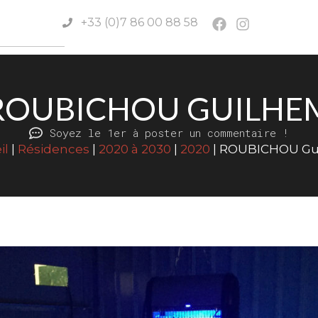
+33 (0)7 86 00 88 58
ROUBICHOU GUILHE
Soyez le 1er à poster un commentaire !
il
|
Résidences
|
2020 à 2030
|
2020
|
ROUBICHOU Gu