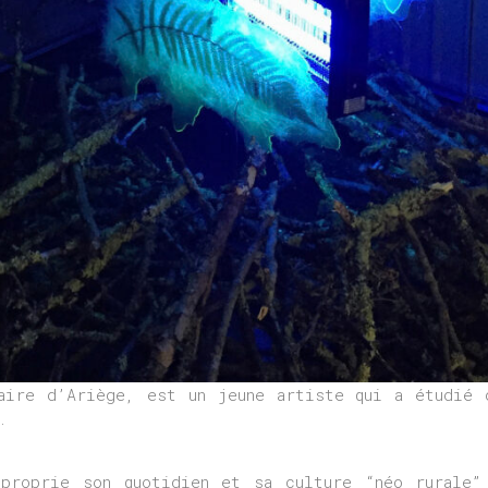
naire d’Ariège, est un jeune artiste qui a étudié 
.
pproprie son quotidien et sa culture “néo rurale”