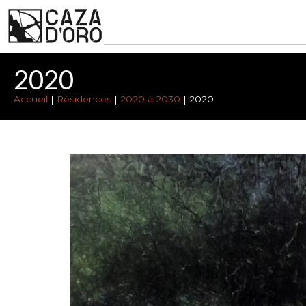
2020
Accueil
|
Résidences
|
2020 à 2030
|
2020