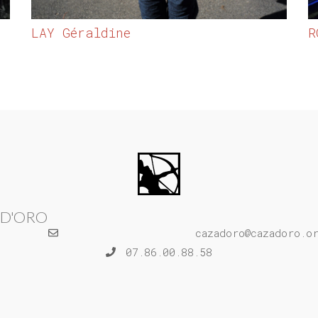
LAY Géraldine
R
 D'ORO
cazadoro@cazadoro.o
07.86.00.88.58