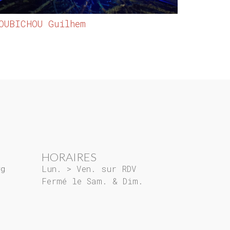
OUBICHOU Guilhem
HORAIRES
rg
Lun. > Ven. sur RDV
Fermé le Sam. & Dim.