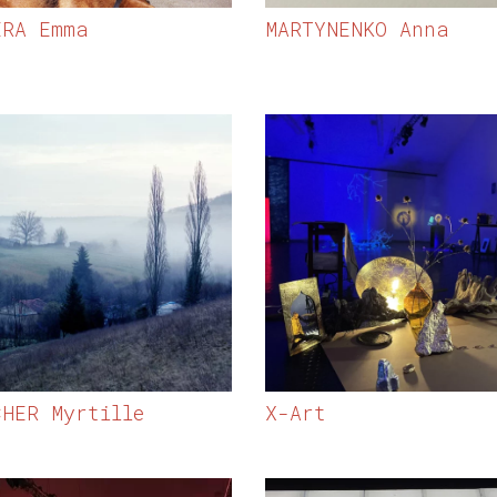
ERA Emma
MARTYNENKO Anna
CHER Myrtille
X-Art