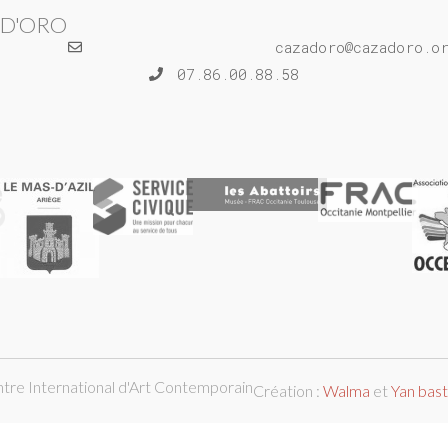
 D'ORO
cazadoro@cazadoro.o
07.86.00.88.58
ntre International d'Art Contemporain
Création :
Walma
et
Yan bas