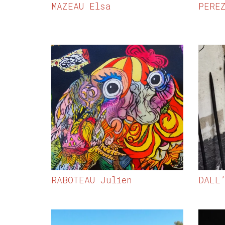
MAZEAU Elsa
PERE
RABOTEAU Julien
DALL