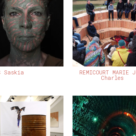
S Saskia
REMICOURT MARIE J
Charles