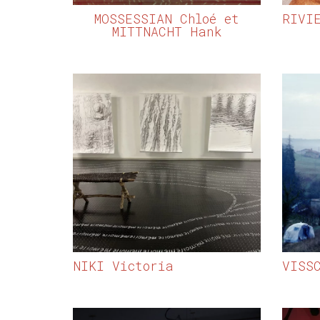
MOSSESSIAN Chloé et
RIVI
MITTNACHT Hank
NIKI Victoria
VISS