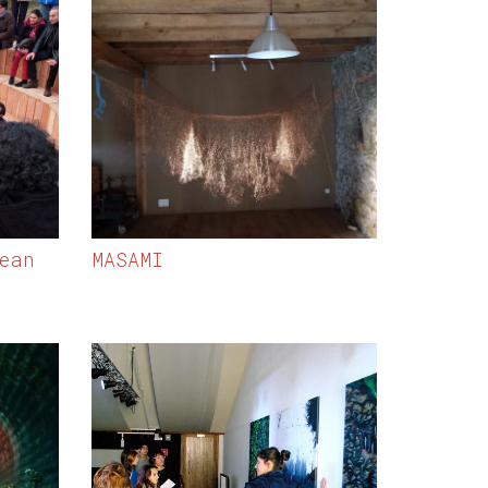
ean
MASAMI