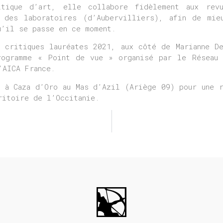
itique d’art, elle collabore fidèlement aux rev
 des laboratoires (d’Aubervilliers), afin de mie
u’il se passe en ce moment.
 critiques lauréates 2021, aux côté de Marianne D
rogramme « Point de vue » organisé par le Réseau 
’AICA France.
 à Caza d’Oro au Mas d’Azil (Ariège 09) pour une 
ritoire de l’Occitanie.