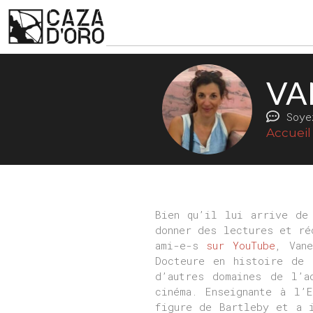
VA
Soye
Accueil
Bien qu’il lui arrive de
donner des lectures et ré
ami-e-s
sur YouTube
, Van
Docteure en histoire de 
d’autres domaines de l’a
cinéma. Enseignante à l’
figure de Bartleby et a i