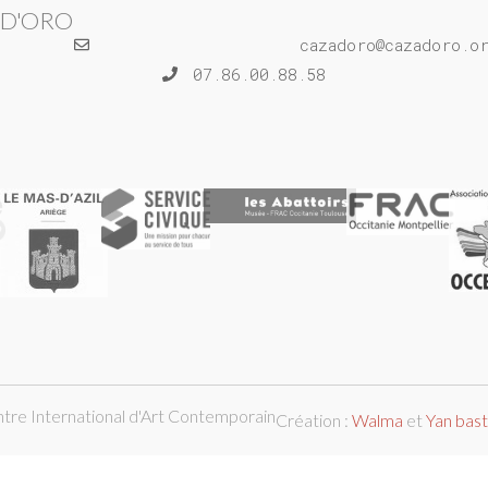
 D'ORO
cazadoro@cazadoro.o
07.86.00.88.58
ntre International d'Art Contemporain
Création :
Walma
et
Yan bas