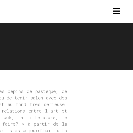
es pépins de pastèque, de
ou de tenir salon avec des
st au fond très sérieuse.
 relations entre l’art et
 rock, la littérature, le
e faire? » à partir de la
artistes aujourd’hui: « La