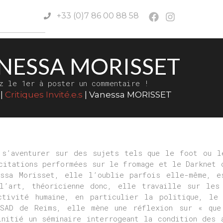
+33 (0)7 86 00 88 58
NESSA MORISSET
z le 1er à poster un commentaire !
|
Critiques Invité.e.s
|
Vanessa MORISSET
 s’aventurer sur des sujets tels que le foot ou l
citations performées sur le fromage et le Darknet 
essa Morisset, elle l’oublie parfois elle-même, e
l’art, théoricienne donc, elle travaille sur les
ctivité humaine, en particulier la politique, le
ESAD de Reims, elle mène une réflexion sur « qu
nitié un séminaire interrogeant la condition des 