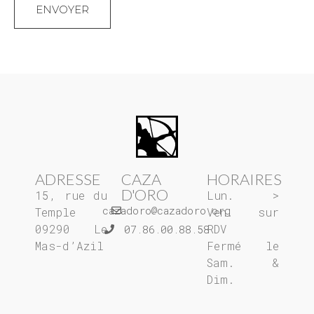
ADRESSE
CAZA
HORAIRES
D'ORO
15, rue du
Lun. >
cazadoro@cazadoro.org
Temple
Ven. sur
09290 Le
RDV
07.86.00.88.58
Mas-d’Azil
Fermé le
Sam. &
Dim.