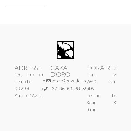
ADRESSE
CAZA
HORAIRES
D'ORO
15, rue du
Lun. >
cazadoro@cazadoro.org
Temple
Ven. sur
09290 Le
RDV
07.86.00.88.58
Mas-d’Azil
Fermé le
Sam. &
Dim.