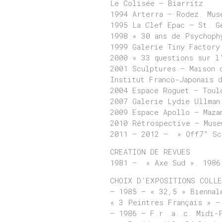
Le Colisée – Biarritz
1994 Arterra – Rodez. Mus
1995 La Clef Epac – St. G
1998 « 30 ans de Psychoph
1999 Galerie Tiny Factory
2000 « 33 questions sur l
2001 Sculptures – Maison 
Institut Franco-Japonais d
2004 Espace Roguet – Toul
2007 Galerie Lydie Ullman
2009 Espace Apollo – Maza
2010 Rétrospective – Muse
2011 – 2012 – » Off7″ Scu
CREATION DE REVUES
1981 – » Axe Sud ». 1986
CHOIX D’EXPOSITIONS COLL
– 1985 – « 32,5 » Biennal
« 3 Peintres Français » –
– 1986 – F.r .a..c. Midi-