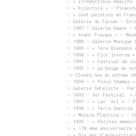
– « Irréductible Réalité 
– « Eclectica » – Pinacot
– « Cent peintres en Fran
– Galerie du Faisan – Str
– 1987 – Galerie Daane – 
– « Avant Travaux » – Mus
– 1988 – Galerie Monique 
– 1989 – « 1ere Biennale 
– 1990 – « Flor Inversa »
– 1991 – « Festival de sc
– 1992 – « ça bouge au no
-« Cloués nus au poteau d
– 1994 – « Plein Champs »
– Galerie Satellite – Par
– 1995 – 1er Festival » 
– 1997 – « Lav’ Art » – P
– 1998 – « Terra Depicta 
– « Musica Plastica » – C
– 1999 – « Petites mémoir
– « 170 eme anniversaire 
– « Dix ans d’acquisition