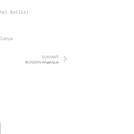
hel Batlle).
lunya.
SUIVANT
BUISSON Angélique
s