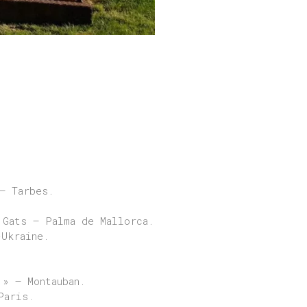
– Tarbes.
 Gats – Palma de Mallorca.
-Ukraine.
 » – Montauban.
Paris.