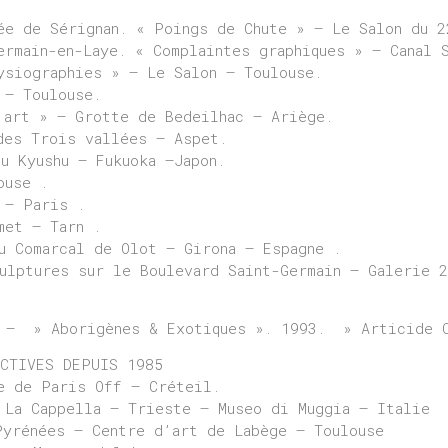
ée de Sérignan. « Poings de Chute » – Le Salon du 2
ermain-en-Laye. « Complaintes graphiques » – Canal 
ysiographies » – Le Salon – Toulouse.
 – Toulouse.
’art » – Grotte de Bedeilhac – Ariège.
des Trois vallées – Aspet.
u Kyushu – Fukuoka –Japon.
ouse .
 – Paris .
met – Tarn .
u Comarcal de Olot – Girona – Espagne .
lptures sur le Boulevard Saint-Germain – Galerie 2
 – » Aborigènes & Exotiques ». 1993. » Articide C
ECTIVES DEPUIS 1985
e de Paris Off – Créteil.
 La Cappella – Trieste – Museo di Muggia – Italie
Pyrénées – Centre d’art de Labège – Toulouse