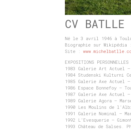
CV BATLLE
Né le 3 avril 1946 à Toul
Biographie sur Wikipédia
Site :
www.michelbatlle.c
EXPOSITIONS PERSONNELLES
1983 Galerie Art Actuel –
1984 Studenski Kulturni C
1985 Galerie Axe Actuel –
1986 Espace Bonnefoy – To
1987 Galerie Axe Actuel –
1989 Galerie Agora – Mars
1990 Les Moulins de l’Alb
1991 Galerie Nominal – Ma
1992 L’Evesquerie – Gimon
1993 Château de Salses. P