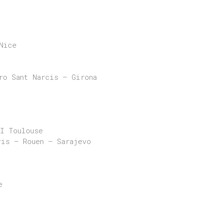
Nice
ro Sant Narcis – Girona
I Toulouse
ris – Rouen – Sarajevo
e