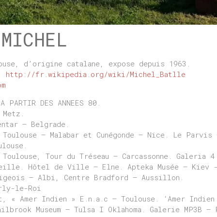
 MICHEL
ouse, d’origine catalane, expose depuis 1963.
 :
http://fr.wikipedia.org/wiki/Michel_Batlle
om
 A PARTIR DES ANNEES 80.
 Metz.
entar – Belgrade.
 Toulouse – Malabar et Cunégonde – Nice. Le Parvis 
ulouse.
 Toulouse, Tour du Tréseau – Carcassonne. Galeria 4
eille. Hôtel de Ville – Elne. Apteka Musée – Kiev 
igeois – Albi, Centre Bradford – Aussillon.
rly-le-Roi
t, « Amer Indien » E.n.a.c – Toulouse. ‘Amer Indien
hilbrook Museum – Tulsa I Oklahoma. Galerie MP3B – 