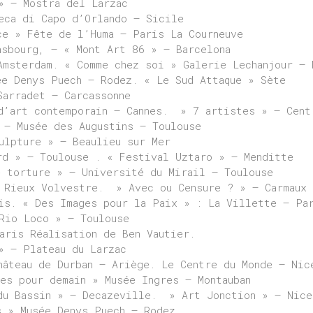
» – Mostra del Larzac
eca di Capo d’Orlando – Sicile
ce » Fête de l’Huma – Paris La Courneuve
asbourg, – « Mont Art 86 » – Barcelona
Amsterdam. « Comme chez soi » Galerie Lechanjour – 
ée Denys Puech – Rodez. « Le Sud Attaque » Sète
Sarradet – Carcassonne
d’art contemporain – Cannes. » 7 artistes » – Cent
 – Musée des Augustins – Toulouse
ulpture » – Beaulieu sur Mer
rd » – Toulouse . « Festival Uztaro » – Menditte
e torture » – Université du Mirail – Toulouse
 Rieux Volvestre. » Avec ou Censure ? » – Carmaux 
is. « Des Images pour la Paix » : La Villette – Pa
Rio Loco » – Toulouse
aris Réalisation de Ben Vautier.
» – Plateau du Larzac
hâteau de Durban – Ariège. Le Centre du Monde – Nic
es pour demain » Musée Ingres – Montauban
du Bassin » – Decazeville. » Art Jonction » – Nice
s » Musée Denys Puech – Rodez